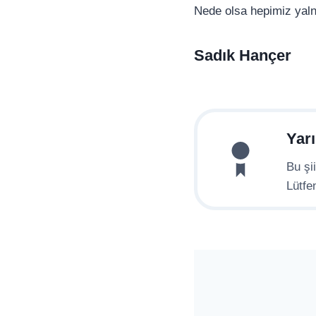
Nede olsa hepimiz yaln
Sadık Hançer
Yar
Bu şii
Lütfe