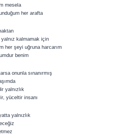
ım mesela
lunduğum her arafta
maktan
r yalnız kalmamak için
m her şeyi uğruna harcarım
tumdur benim
larsa onunla sınanırmış
aşımda
r yalnızlık
ir, yüceltir insanı
atta yalnızlık
deceğiz
etmez