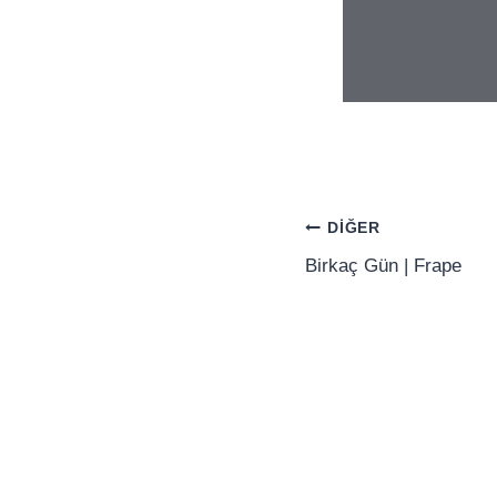
Yazı
DIĞER
gezinmesi
Birkaç Gün | Frape