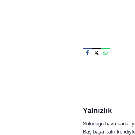
Skip
to
content
Yalnızlık
Soluduğu hava kadar ya
Baş başa kalır kendiyle,