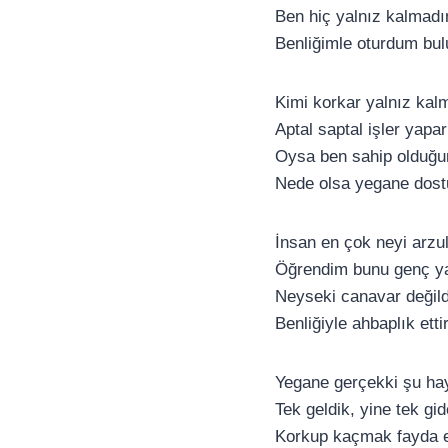
Ben hiç yalnız kalmad
Benliğimle oturdum bu
Kimi korkar yalnız kal
Aptal saptal işler yapa
Oysa ben sahip olduğu
Nede olsa yegane dos
İnsan en çok neyi arzu
Öğrendim bunu genç y
Neyseki canavar değildi
Benliğiyle ahbaplık ettir
Yegane gerçekki şu hay
Tek geldik, yine tek gi
Korkup kaçmak fayda 