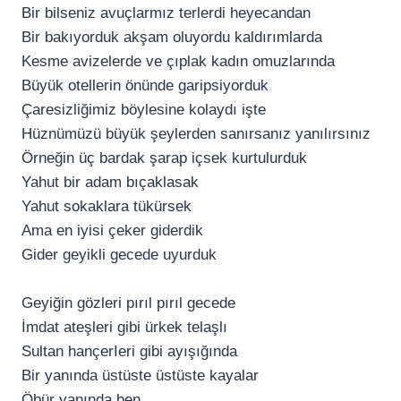
Bir bilseniz avuçlarmız terlerdi heyecandan
Bir bakıyorduk akşam oluyordu kaldırımlarda
Kesme avizelerde ve çıplak kadın omuzlarında
Büyük otellerin önünde garipsiyorduk
Çaresizliğimiz böylesine kolaydı işte
Hüznümüzü büyük şeylerden sanırsanız yanılırsınız
Örneğin üç bardak şarap içsek kurtulurduk
Yahut bir adam bıçaklasak
Yahut sokaklara tükürsek
Ama en iyisi çeker giderdik
Gider geyikli gecede uyurduk
Geyiğin gözleri pırıl pırıl gecede
İmdat ateşleri gibi ürkek telaşlı
Sultan hançerIeri gibi ayışığında
Bir yanında üstüste üstüste kayalar
Öbür yanında ben