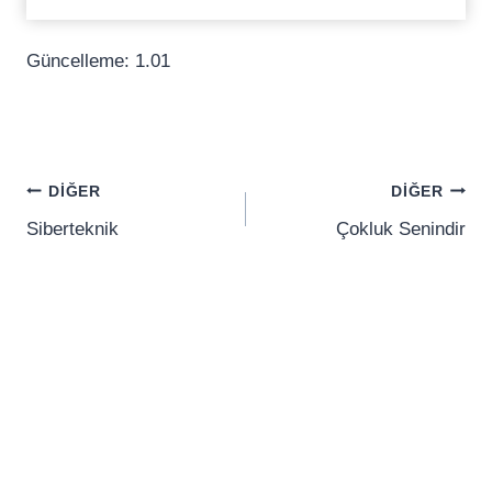
Güncelleme: 1.01
Yazı
DIĞER
DIĞER
gezinmesi
Siberteknik
Çokluk Senindir