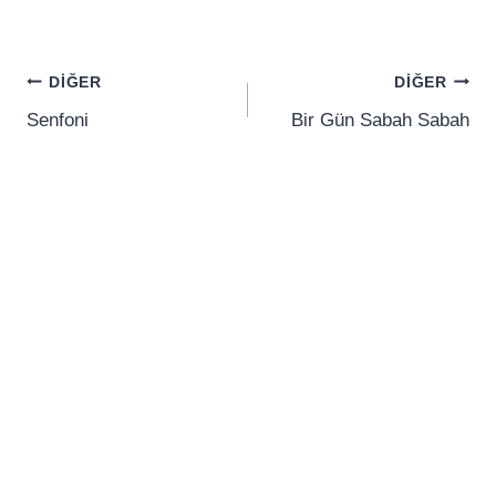
Yazı
DIĞER
DIĞER
gezinmesi
Senfoni
Bir Gün Sabah Sabah