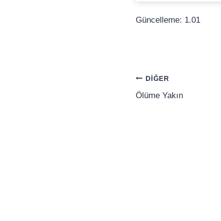
Güncelleme: 1.01
Yazı
DIĞER
gezinmesi
Ölüme Yakın