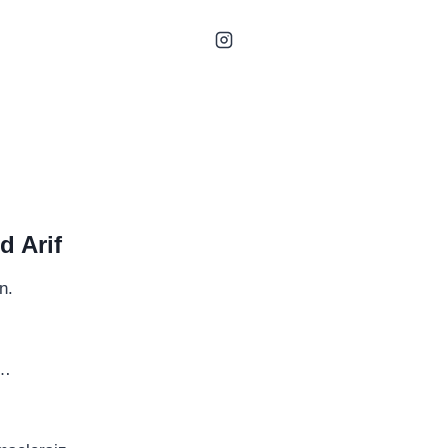
 Arif
n.
a…