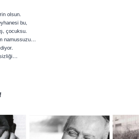
in olsun.
eyhanesi bu,
ş, çocuksu.
ölüm namussuzu…
diyor.
rsizliği…
f