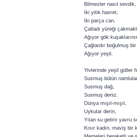
Bilmezler nasıl sevdik,
İki yitik hasret,
İki parça can.
Çatladı yüreği çakmakt
Ağıyor gök kuşaklarının
Çağlardır boğulmuş bi
Ağıyor yeşil.
Yivlerinde yeşil güller 
Susmuş bütün namlul
Susmuş dağ,
Susmuş deniz.
Dünya mışıl-mışıl,
Uykular derin,
Yılan su getirir yavru 
Kısır kadın, maviş bir
Memeleri bereketli ve 