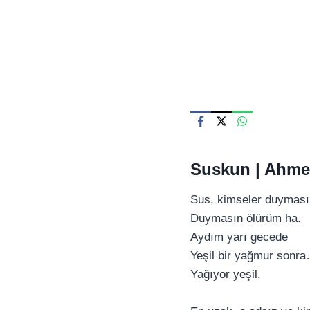
Skip
to
content
Suskun |
Ahmed
Sus, kimseler duyması
Duymasın ölürüm ha.
Aydım yarı gecede
Yeşil bir yağmur sonr
Yağıyor yeşil.