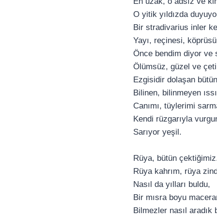
En uzak, o adsız ve ki
O yitik yıldızda duyuy
Bir stradivarius inler k
Yayı, reçinesi, köprüsü
Önce bendim diyor ve
Ölümsüz, güzel ve çeti
Ezgisidir dolaşan bütün
Bilinen, bilinmeyen ıssı
Canımı, tüylerimi sarm
Kendi rüzgarıyla vurg
Sarıyor yeşil.
Rüya, bütün çektiğimiz
Rüya kahrım, rüya zin
Nasıl da yılları buldu,
Bir mısra boyu mace
Bilmezler nasıl aradık b