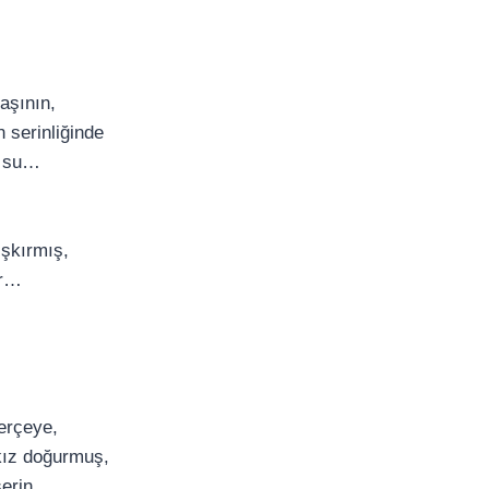
aşının,
 serinliğinde
r su…
fışkırmış,
ar…
serçeye,
 kız doğurmuş,
serin…