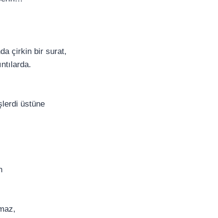
da çirkin bir surat,
ntılarda.
şlerdi üstüne
n
maz,