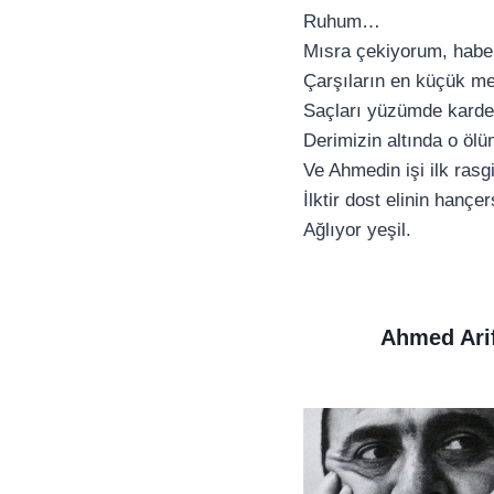
Ruhum…
Mısra çekiyorum, haber
Çarşıların en küçük m
Saçları yüzümde karde
Derimizin altında o 
Ve Ahmedin işi ilk rasgi
İlktir dost elinin hançe
Ağlıyor yeşil.
Ahmed Ari