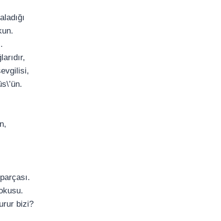
aladığı
kun.
.
larıdır,
evgilisi,
üs\’ün.
n,
 parçası.
kokusu.
urur bizi?