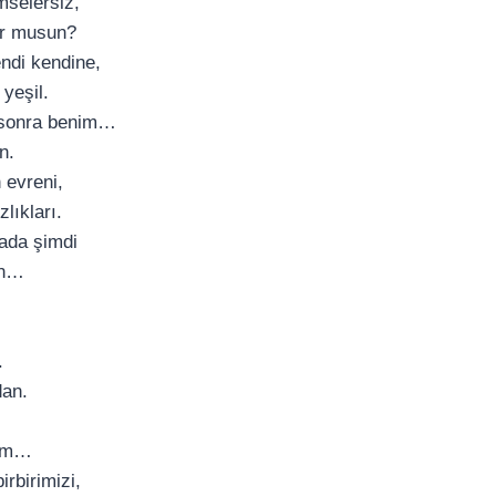
mselersiz,
or musun?
endi kendine,
 yeşil.
 sonra benim…
n.
 evreni,
zlıkları.
ada şimdi
un…
.
dan.
ram…
irbirimizi,