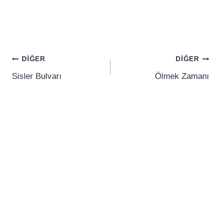
Yazı
DIĞER
DIĞER
gezinmesi
Sisler Bulvarı
Ölmek Zamanı