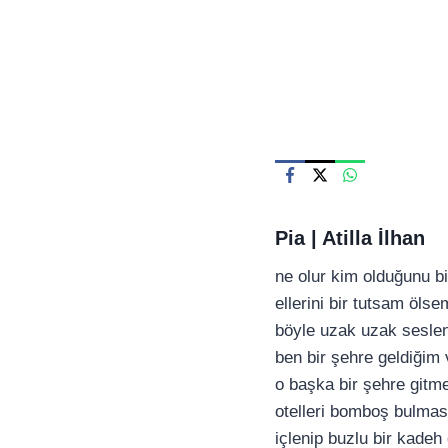
Skip
to
content
Pia |
Atilla İlhan
ne olur kim olduğunu bi
ellerini bir tutsam ölse
böyle uzak uzak sesl
ben bir şehre geldiğim 
o başka bir şehre gitm
otelleri bomboş bulma
içlenip buzlu bir kadeh 