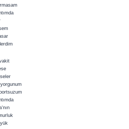
durmasam
ıhtımda
r
lsem
asar
iderdim
vakit
ese
seler
 yorgunum
aportsuzum
ıhtımda
a’nın
murluk
üyük