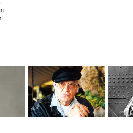
k
ın
m