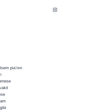
lsem pia’nın
m
enmese
vakit
ese
sam
gibi