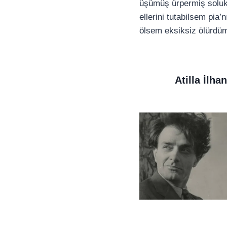
üşümüş ürpermiş solu
ellerini tutabilsem pia’n
ölsem eksiksiz ölürdü
Atilla İlhan