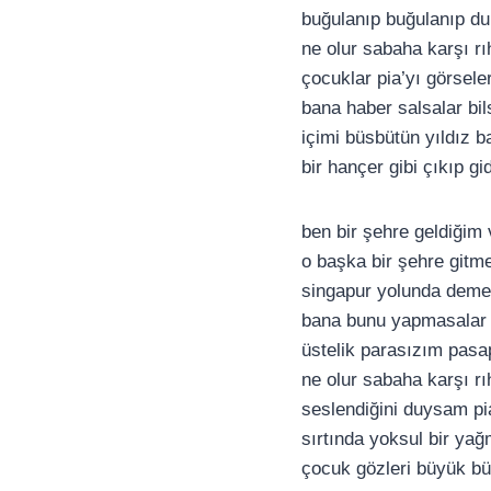
buğulanıp buğulanıp 
ne olur sabaha karşı r
çocuklar pia’yı görsele
bana haber salsalar bi
içimi büsbütün yıldız b
bir hançer gibi çıkıp g
ben bir şehre geldiğim 
o başka bir şehre gitm
singapur yolunda deme
bana bunu yapmasalar
üstelik parasızım pas
ne olur sabaha karşı r
seslendiğini duysam pi
sırtında yoksul bir yağ
çocuk gözleri büyük b