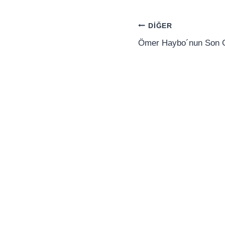
Yazı
DIĞER
gezinmesi
Ömer Haybo´nun Son G