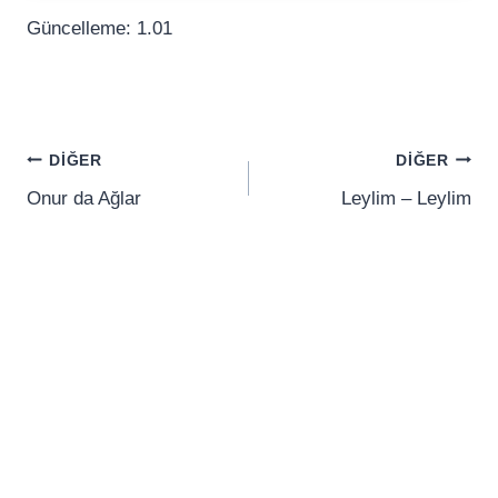
Güncelleme: 1.01
Yazı
DIĞER
DIĞER
gezinmesi
Onur da Ağlar
Leylim – Leylim