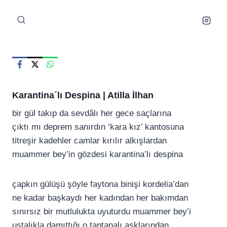
Skip
to
content
Karantina´lı Despina |
Atilla İlhan
bir gül takıp da sevdâlı her gece saçlarına
çıktı mı deprem sanırdın ‘kara kız’ kantosuna
titreşir kadehler camlar kırılır alkışlardan
muammer bey’in gözdesi karantina’lı despina
çapkın gülüşü şöyle faytona binişi kordelia’dan
ne kadar başkaydı her kadından her bakımdan
sınırsız bir mutlulukta uyuturdu muammer bey’i
ustalıkla damıttığı o tantanalı aşklarından