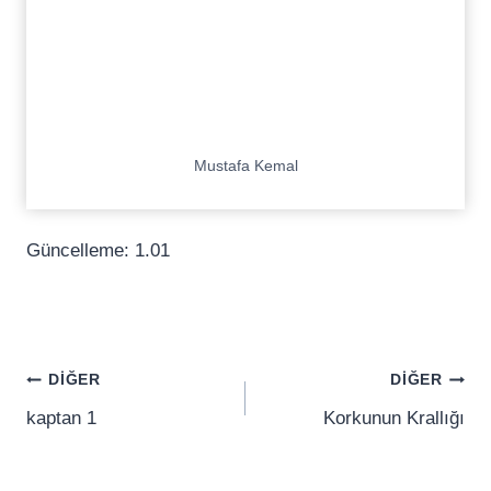
Mustafa Kemal
Güncelleme: 1.01
Yazı
DIĞER
DIĞER
gezinmesi
kaptan 1
Korkunun Krallığı