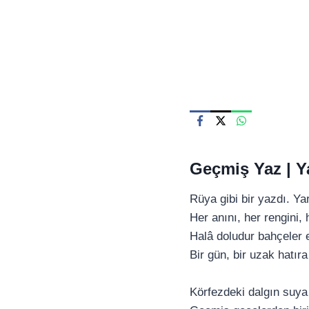
Skip
to
content
Geçmiş Yaz |
Y
Rüya gibi bir yazdı. Ya
Her anını, her rengini, 
Halâ doludur bahçeler e
Bir gün, bir uzak hatır
Körfezdeki dalgın suya