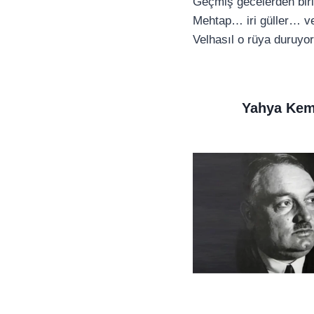
Geçmiş gecelerden biri
Mehtap… iri güller… v
Velhasıl o rüya duruyor
Yahya Kema