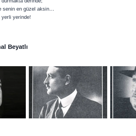
 durmakta derinde;
e senin en güzel aksin…
 yerli yerinde!
l Beyatlı