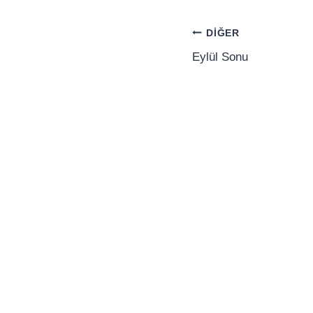
Yazı
DIĞER
gezinmesi
Eylül Sonu