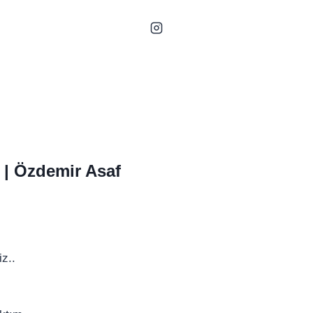
 |
Özdemir Asaf
iz..