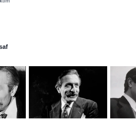
aktım
saf