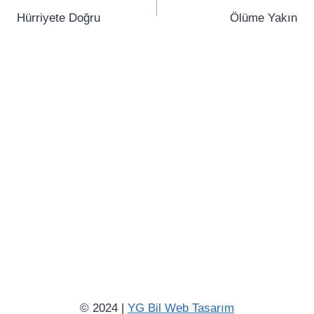
gezinmesi
Hürriyete Doğru
Ölüme Yakın
© 2024 |
YG Bil Web Tasarım