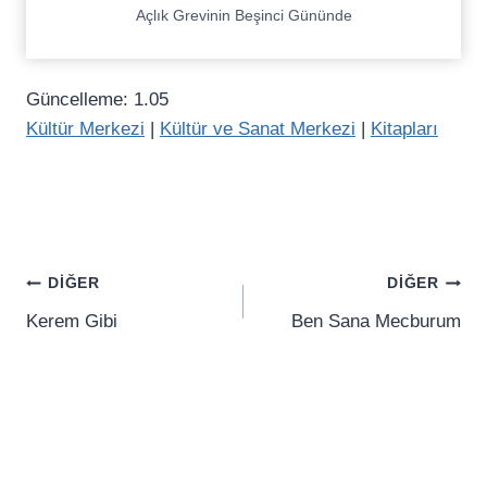
Açlık Grevinin Beşinci Gününde
Güncelleme: 1.05
Kültür Merkezi
|
Kültür ve Sanat Merkezi
|
Kitapları
Yazı
DIĞER
DIĞER
gezinmesi
Kerem Gibi
Ben Sana Mecburum