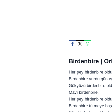
Skip
to
content
Birdenbire |
Or
Her şey birdenbire oldu
Birdenbire vurdu gün ış
Gökyüzü birdenbire old
Mavi birdenbire.
Her şey birdenbire oldu
Birdenbire tütmeye baş