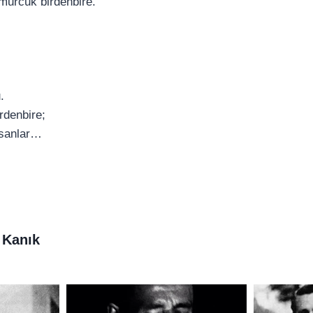
tomurcuk birdenbire.
.
irdenbire;
insanlar…
 Kanık