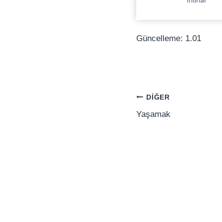
İntihar
Güncelleme: 1.01
Yazı
DIĞER
gezinmesi
Yaşamak