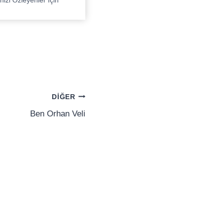
nizi Özleyenler İçin
DIĞER
Ben Orhan Veli