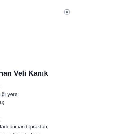
han Veli Kanık
.
ığı yere;
u;
;
ladı duman topraktan;