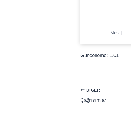
Mesaj
Güncelleme: 1.01
Yazı
DIĞER
gezinmesi
Çağrışımlar