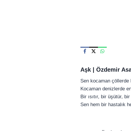
Skip
to
content
Aşk | Özdemir Asa
Sen kocaman çöllerde bi
Kocaman denizlerde ende
Bir ısıtır, bir üşütür, bi
Sen hem bir hastalık he